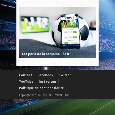
Contact
Facebook
Twitter
YouTube
Instagram
Politique de confidentialité
Copyright © 2014 Top11.fr - Football Club