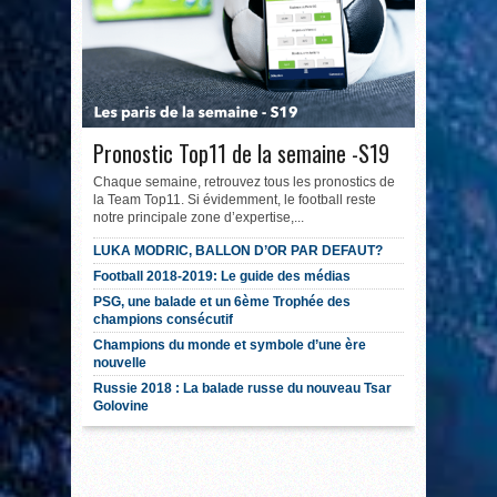
Pronostic Top11 de la semaine -S19
Chaque semaine, retrouvez tous les pronostics de
la Team Top11. Si évidemment, le football reste
notre principale zone d’expertise,...
LUKA MODRIC, BALLON D’OR PAR DEFAUT?
Football 2018-2019: Le guide des médias
PSG, une balade et un 6ème Trophée des
champions consécutif
Champions du monde et symbole d’une ère
nouvelle
Russie 2018 : La balade russe du nouveau Tsar
Golovine