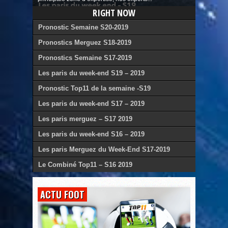
RIGHT NOW
Pronostic Semaine S20-2019
Pronostics Merguez S18-2019
Pronostics Semaine S17-2019
Les paris du week-end S19 – 2019
Pronostic Top11 de la semaine -S19
Les paris du week-end S17 – 2019
Les paris merguez – S17 2019
Les paris du week-end S16 – 2019
Les paris Merguez du Week-End S17-2019
Le Combiné Top11 – S16 2019
ACTU FOOT