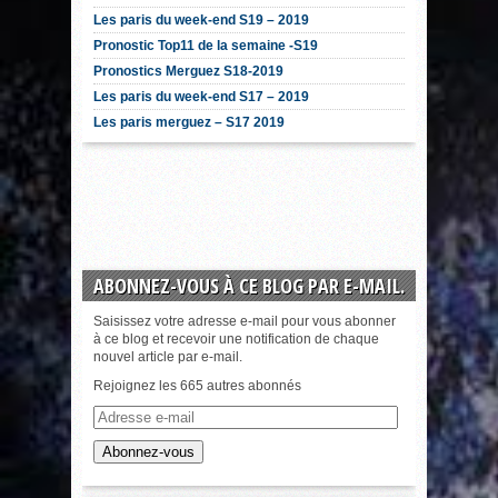
Les paris du week-end S19 – 2019
Pronostic Top11 de la semaine -S19
Pronostics Merguez S18-2019
Les paris du week-end S17 – 2019
Les paris merguez – S17 2019
ABONNEZ-VOUS À CE BLOG PAR E-MAIL.
Saisissez votre adresse e-mail pour vous abonner
à ce blog et recevoir une notification de chaque
nouvel article par e-mail.
Rejoignez les 665 autres abonnés
Adresse
e-
mail
Abonnez-vous