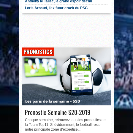
Anthony le Tallec, le grand espoir déchu
Loris Arnaud, l’ex futur crack du PSG
PRONOSTICS
Pronostic Semaine S20-2019
Chaque semaine, retrouvez tous les pronostics de
la Team Top11. Si évidemment, le football reste
notre principale zone d’expertise,...