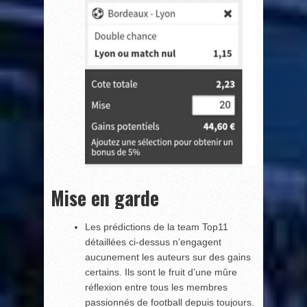
Mise en garde
Les prédictions de la team Top11
détaillées ci-dessus n’engagent
aucunement les auteurs sur des gains
certains. Ils sont le fruit d’une mûre
réflexion entre tous les membres
passionnés de football depuis toujours.