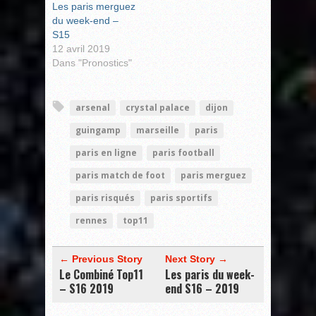
Les paris merguez
du week-end –
S15
12 avril 2019
Dans "Pronostics"
arsenal
crystal palace
dijon
guingamp
marseille
paris
paris en ligne
paris football
paris match de foot
paris merguez
paris risqués
paris sportifs
rennes
top11
← Previous Story
Next Story →
Le Combiné Top11
Les paris du week-
– S16 2019
end S16 – 2019