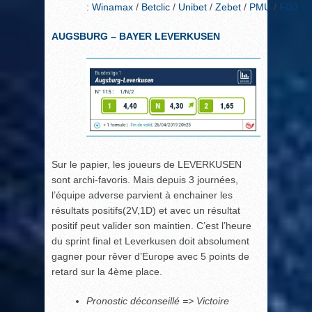
:
Winamax
/
Betclic
/
Unibet
/
Zebet
/
PMU
/
FDJ
AUGSBURG – BAYER LEVERKUSEN
Sur le papier, les joueurs de LEVERKUSEN
sont archi-favoris. Mais depuis 3 journées,
l’équipe adverse parvient à enchainer les
résultats positifs(2V,1D) et avec un résultat
positif peut valider son maintien. C’est l’heure
du sprint final et Leverkusen doit absolument
gagner pour rêver d’Europe avec 5 points de
retard sur la 4ème place.
Pronostic déconseillé => Victoire