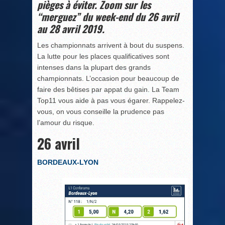
pièges à éviter. Zoom sur les
“merguez” du week-end du 26 avril
au 28 avril 2019.
Les championnats arrivent à bout du suspens.
La lutte pour les places qualificatives sont
intenses dans la plupart des grands
championnats. L’occasion pour beaucoup de
faire des bêtises par appat du gain. La Team
Top11 vous aide à pas vous égarer. Rappelez-
vous, on vous conseille la prudence pas
l’amour du risque.
26 avril
BORDEAUX-LYON