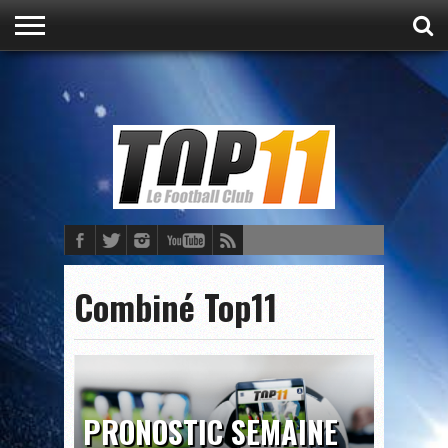
ACCUEIL
ACTU
CULTURE
PRONOSTICS
FOOT
FOOT
Combiné Top11
PRONOSTIC SEMAINE