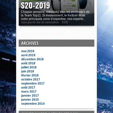
S20-2019
Chaque semaine, retrouvez tous les pronostics de
la Team Top11. Si évidemment, le football reste
notre principale zone d’expertise, nos experts...
ARCHIVES
mai 2019
avril 2019
décembre 2018
août 2018
juillet 2018
juin 2018
février 2018
octobre 2017
septembre 2017
août 2017
mars 2017
janvier 2017
janvier 2015
septembre 2014