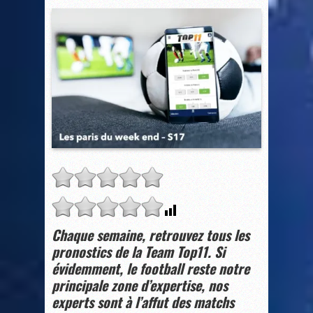
Chaque semaine, retrouvez tous les
pronostics de la Team Top11. Si
évidemment, le football reste notre
principale zone d’expertise, nos
experts sont à l’affut des matchs