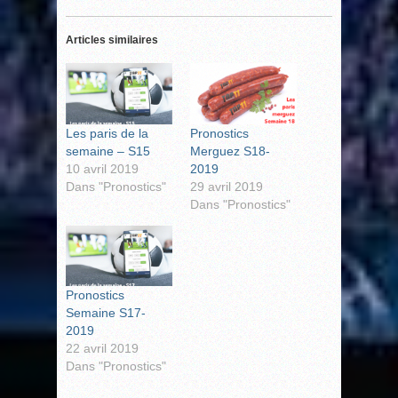
Articles similaires
Les paris de la
Pronostics
semaine – S15
Merguez S18-
10 avril 2019
2019
Dans "Pronostics"
29 avril 2019
Dans "Pronostics"
Pronostics
Semaine S17-
2019
22 avril 2019
Dans "Pronostics"