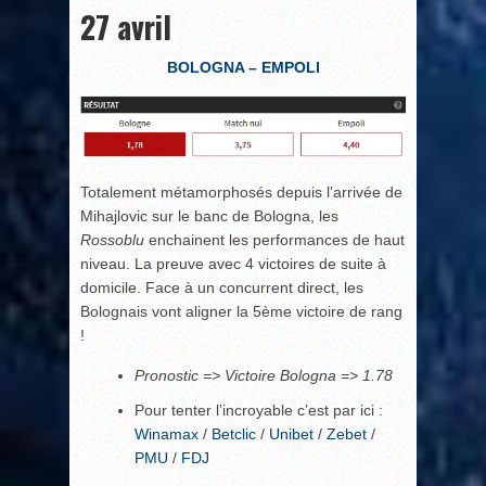
27 avril
BOLOGNA – EMPOLI
Totalement métamorphosés depuis l’arrivée de
Mihajlovic sur le banc de Bologna, les
Rossoblu
enchainent les performances de haut
niveau. La preuve avec 4 victoires de suite à
domicile. Face à un concurrent direct, les
Bolognais vont aligner la 5ème victoire de rang
!
Pronostic => Victoire Bologna => 1.78
Pour tenter l’incroyable c’est par ici :
Winamax
/
Betclic
/
Unibet
/
Zebet
/
PMU
/
FDJ