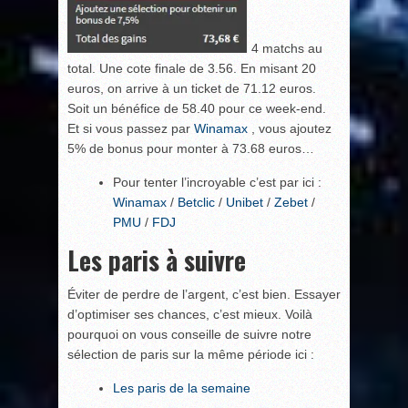
4 matchs au
total. Une cote finale de 3.56. En misant 20
euros, on arrive à un ticket de 71.12 euros.
Soit un bénéfice de 58.40 pour ce week-end.
Et si vous passez par
Winamax
, vous ajoutez
5% de bonus pour monter à 73.68 euros…
Pour tenter l’incroyable c’est par ici :
Winamax
/
Betclic
/
Unibet
/
Zebet
/
PMU
/
FDJ
Les paris à suivre
Éviter de perdre de l’argent, c’est bien. Essayer
d’optimiser ses chances, c’est mieux. Voilà
pourquoi on vous conseille de suivre notre
sélection de paris sur la même période ici :
Les paris de la semaine