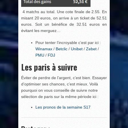
4 matchs au total. Une cote finale de 2.55. En
misant 20 euros, on arrive à un ticket de 52.51
euros. Soit un bénéfice de 32.51 euros en
évitant les merguez…
Pour tenter l’incroyable c’est par ici :
Winamax
/
Betclic
/
Unibet
/
Zebet
/
PMU
/
FDJ
Les paris à suivre
Éviter de perdre de l’argent, c’est bien. Essayer
d’optimiser ses chances, c’est mieux. Voilà
pourquoi on vous conseille de suivre notre
sélection de paris sur la même période ici :
Les pronos de la semaine S17