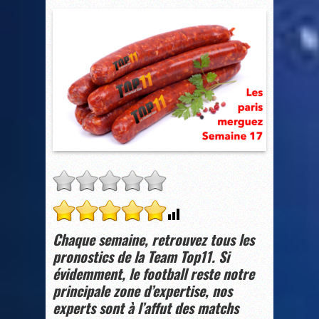
Chaque semaine, retrouvez tous les
pronostics de la Team Top11. Si
évidemment, le football reste notre
principale zone d’expertise, nos
experts sont à l’affut des matchs