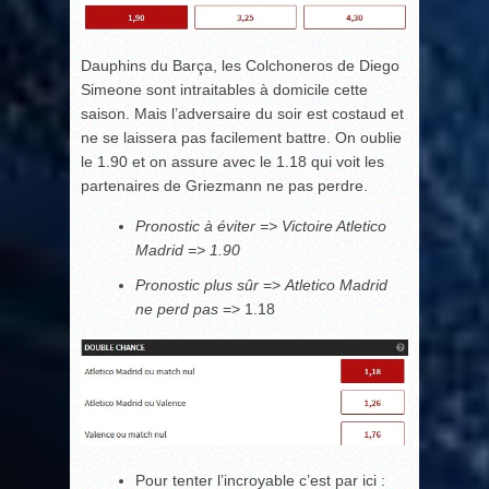
Dauphins du Barça, les Colchoneros de Diego
Simeone sont intraitables à domicile cette
saison. Mais l’adversaire du soir est costaud et
ne se laissera pas facilement battre. On oublie
le 1.90 et on assure avec le 1.18 qui voit les
partenaires de Griezmann ne pas perdre.
Pronostic à éviter => Victoire Atletico
Madrid => 1.90
Pronostic plus sûr
=>
Atletico Madrid
ne perd pas
=> 1.18
Pour tenter l’incroyable c’est par ici :