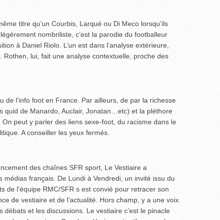
 même titre qu’un Courbis, Larqué ou Di Meco lorsqu’ils
 légèrement nombriliste, c’est la parodie du footballeur
sition à Daniel Riolo. L’un est dans l’analyse extérieure,
. Rothen, lui, fait une analyse contextuelle, proche des
 de l’info foot en France. Par ailleurs, de par la richesse
s quid de Manardo, Auclair, Jonatan…etc) et la pléthore
 On peut y parler des liens sexe-foot, du racisme dans le
itique. A conseiller les yeux fermés.
lancement des chaînes SFR sport, Le Vestiaire a
s médias français. De Lundi à Vendredi, un invité issu du
ts de l’équipe RMC/SFR s est convié pour retracer son
nce de vestiaire et de l’actualité. Hors champ, y a une voix
s débats et les discussions. Le vestiaire c’est le pinacle