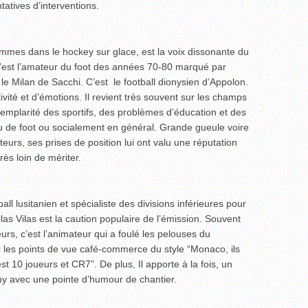
tatives d’interventions.
ammes dans le hockey sur glace, est la voix dissonante du
c’est l’amateur du foot des années 70-80 marqué par
 le Milan de Sacchi. C’est le football dionysien d’Appolon.
ivité et d’émotions. Il revient très souvent sur les champs
’exemplarité des sportifs, des problèmes d’éducation et des
eu de foot ou socialement en général. Grande gueule voire
teurs, ses prises de position lui ont valu une réputation
ès loin de mériter.
all lusitanien et spécialiste des divisions inférieures pour
as Vilas est la caution populaire de l’émission. Souvent
rs, c’est l’animateur qui a foulé les pelouses du
 les points de vue café-commerce du style “Monaco, ils
est 10 joueurs et CR7”. De plus, Il apporte à la fois, un
ashy avec une pointe d’humour de chantier.