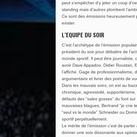
peut s’empêcher d’y jeter un coup d’oei
standing mais d’autres plombent l’ambi
Ce sont des émissions heureusement po
exister.
L’EQUIPE DU SOIR
C’est l’archétype de l’émission populai
président du soir pour débattre de l’act
monde sportif. Il peut être journaliste,
avoir Dave Appadoo, Didier Roustan, E
l’affiche. Gage de professionnalisme, d
argumentaire et livrer des points de vu
Dans les mauvais soirs, on est au baz
chronique, agressivité, supportérisme, 
défauts des “sales gosses” du foot sur
mauvaises blagues, Bertrand “je crie le
“seul vs le monde” Schneider ou Domin
sportif perpétuellement.
Le mérite de l’émission c’est de parler
donner une voix dissonante aux opinio