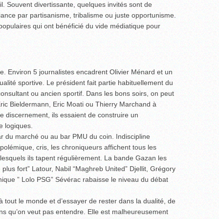
l. Souvent divertissante, quelques invités sont de
ance par partisanisme, tribalisme ou juste opportunisme.
pulaires qui ont bénéficié du vide médiatique pour
re. Environ 5 journalistes encadrent Olivier Ménard et un
ualité sportive. Le président fait partie habituellement du
 consultant ou ancien sportif. Dans les bons soirs, on peut
ric Bieldermann, Eric Moati ou Thierry Marchand à
e discernement, ils essaient de construire un
e logiques.
ar du marché ou au bar PMU du coin. Indiscipline
polémique, cris, les chroniqueurs affichent tous les
 lesquels ils tapent régulièrement. La bande Gazan les
 plus fort” Latour, Nabil “Maghreb United” Djellit, Grégory
ique ” Lolo PSG” Sévérac rabaisse le niveau du débat
 à tout le monde et d’essayer de rester dans la dualité, de
ns qu’on veut pas entendre. Elle est malheureusement