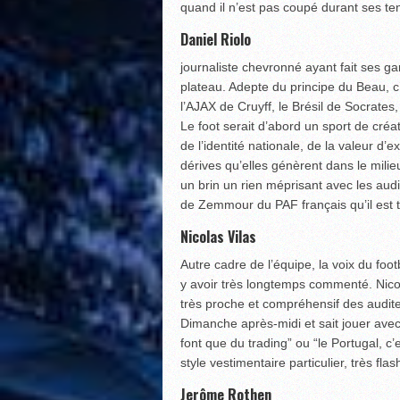
quand il n’est pas coupé durant ses ten
Daniel Riolo
journaliste chevronné ayant fait ses g
plateau. Adepte du principe du Beau, 
l’AJAX de Cruyff, le Brésil de Socrates,
Le foot serait d’abord un sport de créat
de l’identité nationale, de la valeur d
dérives qu’elles génèrent dans le mili
un brin un rien méprisant avec les audi
de Zemmour du PAF français qu’il est tr
Nicolas Vilas
Autre cadre de l’équipe, la voix du footb
y avoir très longtemps commenté. Nicol
très proche et compréhensif des auditeu
Dimanche après-midi et sait jouer avec
font que du trading” ou “le Portugal, c’
style vestimentaire particulier, très fl
Jerôme Rothen