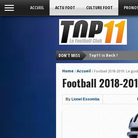
ACCUEIL
ACTU FOOT
CULTURE FOOT
PRONOS
DON'T MISS
Top11 is Back !
Home
Accueil
/
/
Football 2018-2019: Le gui
Football 2018-20
By
Lionel Essomba