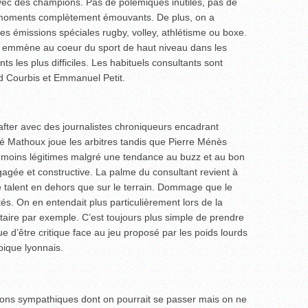
vec des champions. Pas de polémiques inutiles, pas de
 moments complètement émouvants. De plus, on a
des émissions spéciales rugby, volley, athlétisme ou boxe.
s emmène au coeur du sport de haut niveau dans les
es plus difficiles. Les habituels consultants sont
d Courbis et Emmanuel Petit.
fter avec des journalistes chroniqueurs encadrant
é Mathoux joue les arbitres tandis que Pierre Ménès
u moins légitimes malgré une tendance au buzz et au bon
gagée et constructive. La palme du consultant revient à
e talent en dehors que sur le terrain. Dommage que le
s. On en entendait plus particulièrement lors de la
re par exemple. C’est toujours plus simple de prendre
ue d’être critique face au jeu proposé par les poids lourds
pique lyonnais.
ions sympathiques dont on pourrait se passer mais on ne