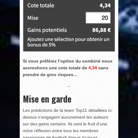
Si vous préférez l’option du combiné nous
accrochons une cote totale de
4,34
sans
prendre de gros risques…
–
Mise en garde
Les prédictions de la team Top11 détaillées ci-
dessus n’engagent aucunement les auteurs
sur des gains certains. Ils sont le fruit d’une
mûre réflexion entre tous les membres
passionnés de football depuis toujours.