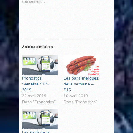
chargement…
Articles similaires
Pronostics
Les paris merguez
Semaine S17-
de la semaine –
2019
S15
22 avril 2019
10 avril 2019
Dans "Pronostics"
Dans "Pronostics"
Les paris de la