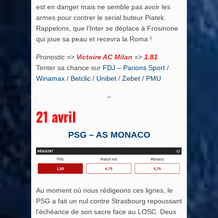
est en danger mais ne semble pas avoir les
armes pour contrer le serial buteur Piatek.
Rappelons, que l’Inter se déplace à Frosinone
qui joue sa peau et recevra la Roma !
Pronostic =>
Victoire AC Milan
=>
1.81
Tenter sa chance sur
FDJ – Parions Sport
/
Winamax
/
Betclic
/
Unibet
/
Zebet
/
PMU
–
21
avril
PSG – AS MONACO
Au moment où nous rédigeons ces lignes, le
PSG a fait un nul contre Strasbourg repoussant
l’échéance de son sacre face au LOSC. Deux