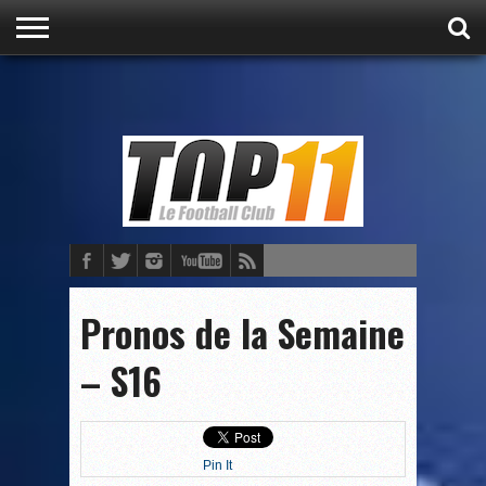
ACCUEIL
ACTU
CULTURE
PRONOSTICS
FOOT
FOOT
Pronos de la Semaine
– S16
Pin It