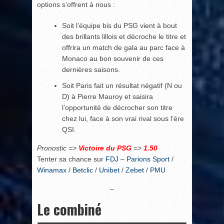
options s’offrent à nous :
Soit l’équipe bis du PSG vient à bout
des brillants lillois et décroche le titre et
offrira un match de gala au parc face à
Monaco au bon souvenir de ces
dernières saisons.
Soit Paris fait un résultat négatif (N ou
D) à Pierre Mauroy et saisira
l’opportunité de décrocher son titre
chez lui, face à son vrai rival sous l’ére
QSI.
Pronostic =>
Victoire du PSG
=>
1.50
Tenter sa chance sur
FDJ – Parions Sport
/
Winamax
/
Betclic
/
Unibet
/
Zebet
/
PMU
–
Le combiné