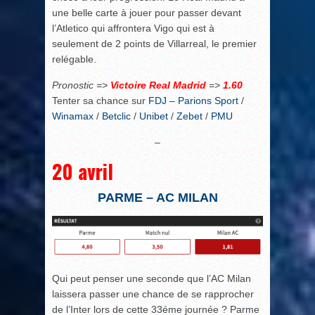
une belle carte à jouer pour passer devant
l’Atletico qui affrontera Vigo qui est à
seulement de 2 points de Villarreal, le premier
relégable.
Pronostic =>
Victoire Real Madrid
=>
1.60
Tenter sa chance sur
FDJ – Parions Sport
/
Winamax
/
Betclic
/
Unibet
/
Zebet
/
PMU
–
20 avril
PARME – AC MILAN
Qui peut penser une seconde que l’AC Milan
laissera passer une chance de se rapprocher
de l’Inter lors de cette 33éme journée ? Parme