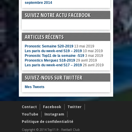
septembre 2014
SUIVEZ NOTRE ACTU FACEBOOK
ARTICLES RÉCENTS
Pronostic Semaine S20-2019
13 mai 2019
Les paris du week-end S19 – 2019
10 mai 2019
Pronostic Top11 de la semaine -S19
3 mai 2019
Pronostics Merguez S18-2019
29 avril 2019
Les paris du week-end S17 – 2019
26 avril 2019
SUIVEZ-NOUS SUR TWITTER
Mes Tweets
Contact
Facebook
Twitter
YouTube
Instagram
Politique de confidentialité
Copyright © 2014 Top11.fr - Football Club